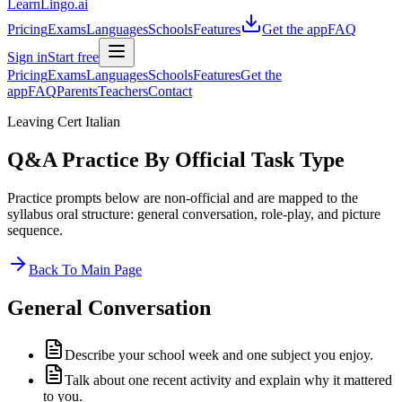
LearnLingo.ai
Pricing
Exams
Languages
Schools
Features
Get the app
FAQ
Sign in
Start free
Pricing
Exams
Languages
Schools
Features
Get the
app
FAQ
Parents
Teachers
Contact
Leaving Cert Italian
Q&A Practice By Official Task Type
Practice prompts below are non-official and are mapped to the
syllabus oral structure: general conversation, role-play, and picture
sequence.
Back To Main Page
General Conversation
Describe your school week and one subject you enjoy.
Talk about one recent activity and explain why it mattered
to you.