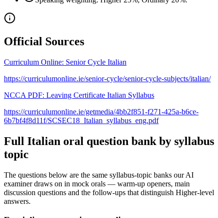
Official Sources
Curriculum Online: Senior Cycle Italian
https://curriculumonline.ie/senior-cycle/senior-cycle-subjects/italian/
NCCA PDF: Leaving Certificate Italian Syllabus
https://curriculumonline.ie/getmedia/4bb2f851-f271-425a-b6ce-
6b7bf4f8d11f/SCSEC18_Italian_syllabus_eng.pdf
Full
Italian
oral question bank by syllabus
topic
The questions below are the same syllabus-topic banks our AI
examiner draws on in mock orals — warm-up openers, main
discussion questions and the follow-ups that distinguish Higher-level
answers.