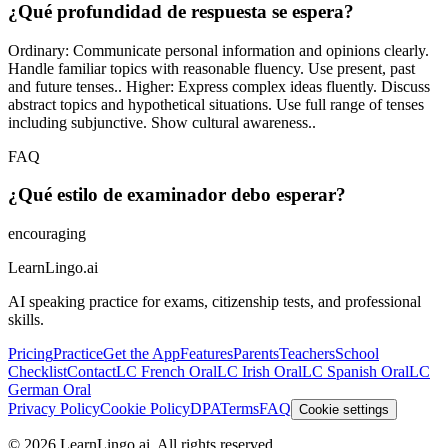
¿Qué profundidad de respuesta se espera?
Ordinary: Communicate personal information and opinions clearly.
Handle familiar topics with reasonable fluency. Use present, past
and future tenses.. Higher: Express complex ideas fluently. Discuss
abstract topics and hypothetical situations. Use full range of tenses
including subjunctive. Show cultural awareness..
FAQ
¿Qué estilo de examinador debo esperar?
encouraging
LearnLingo.ai
AI speaking practice for exams, citizenship tests, and professional
skills.
Pricing
Practice
Get the App
Features
Parents
Teachers
School
Checklist
Contact
LC French Oral
LC Irish Oral
LC Spanish Oral
LC
German Oral
Privacy Policy
Cookie Policy
DPA
Terms
FAQ
Cookie settings
©
2026
LearnLingo.ai.
All rights reserved.