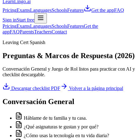
LearnLingo.ai
Pricing
Exams
Languages
Schools
Features
Get the app
FAQ
Sign in
Start free
Pricing
Exams
Languages
Schools
Features
Get the
app
FAQ
Parents
Teachers
Contact
Leaving Cert Spanish
Preguntas & Marcos de Respuesta (2026)
Conversación General y Juego de Rol listos para practicar con AI y
checklist descargable.
Descargar checklist PDF
Volver a la página principal
Conversación General
Háblame de tu familia y tu casa.
¿Qué asignaturas te gustan y por qué?
¿Cómo usas la tecnología en tu vida diaria?