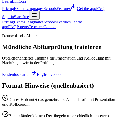
LearnLingo.ai
Pricing
Exams
Languages
Schools
Features
Get the app
FAQ
Sign in
Start free
Pricing
Exams
Languages
Schools
Features
Get the
app
FAQ
Parents
Teachers
Contact
Deutschland - Abitur
Mündliche Abiturprüfung trainieren
Quellenorientiertes Training für Präsentation und Kolloquium mit
Nachfragen wie in der Prüfung.
Kostenlos starten
English version
Format-Hinweise (quellenbasiert)
Dieses Hub nutzt das gemeinsame Abitur-Profil mit Präsentation
und Kolloquium.
Bundesländer können Detailregeln unterschiedlich umsetzen.